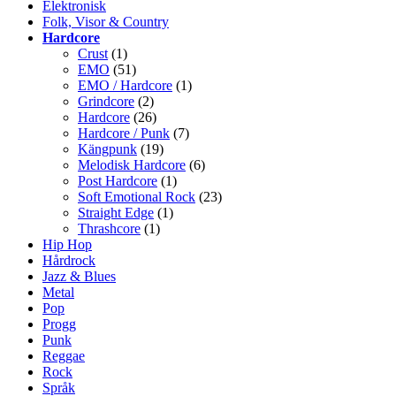
Elektronisk
Folk, Visor & Country
Hardcore
Crust
(1)
EMO
(51)
EMO / Hardcore
(1)
Grindcore
(2)
Hardcore
(26)
Hardcore / Punk
(7)
Kängpunk
(19)
Melodisk Hardcore
(6)
Post Hardcore
(1)
Soft Emotional Rock
(23)
Straight Edge
(1)
Thrashcore
(1)
Hip Hop
Hårdrock
Jazz & Blues
Metal
Pop
Progg
Punk
Reggae
Rock
Språk