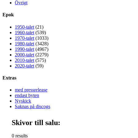
Övrigt
Epok
1950-talet
(21)
1960-talet
(539)
1970-talet
(1033)
1980-talet
(3428)
1990-talet
(4967)
2000-talet
(2279)
2010-talet
(575)
2020-talet
(59)
Extras
med pressrelease
endast byten
Nyskick
Saknas på discogs
Skivor till salu:
0 results