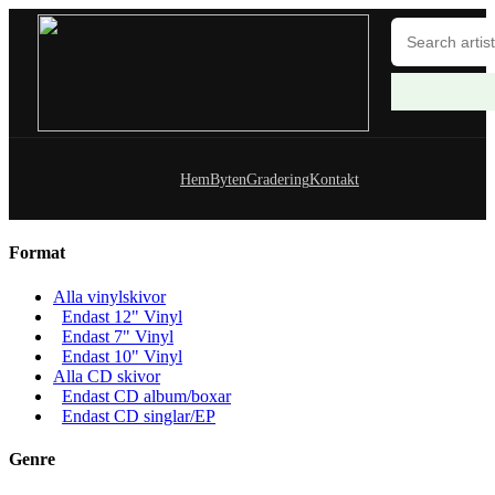
Hem
Byten
Gradering
Kontakt
Format
Alla vinylskivor
Endast 12" Vinyl
Endast 7" Vinyl
Endast 10" Vinyl
Alla CD skivor
Endast CD album/boxar
Endast CD singlar/EP
Genre