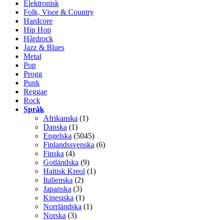
Elektronisk
Folk, Visor & Country
Hardcore
Hip Hop
Hårdrock
Jazz & Blues
Metal
Pop
Progg
Punk
Reggae
Rock
Språk
Afrikanska
(1)
Danska
(1)
Engelska
(5045)
Finlandssvenska
(6)
Finska
(4)
Gotländska
(9)
Haitisk Kreol
(1)
Italienska
(2)
Japanska
(3)
Kinesiska
(1)
Norrländska
(1)
Norska
(3)