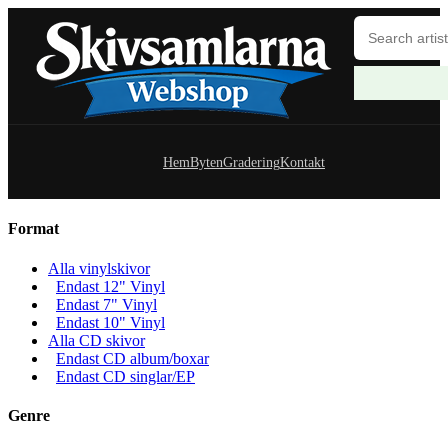
Hem
Byten
Gradering
Kontakt
Format
Alla vinylskivor
Endast 12" Vinyl
Endast 7" Vinyl
Endast 10" Vinyl
Alla CD skivor
Endast CD album/boxar
Endast CD singlar/EP
Genre