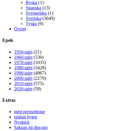
Ryska
(1)
Spanska
(13)
Svengelska
(1)
Svenska
(3649)
Tyska
(9)
Övrigt
Epok
1950-talet
(21)
1960-talet
(539)
1970-talet
(1033)
1980-talet
(3428)
1990-talet
(4967)
2000-talet
(2279)
2010-talet
(575)
2020-talet
(59)
Extras
med pressrelease
endast byten
Nyskick
Saknas på discogs