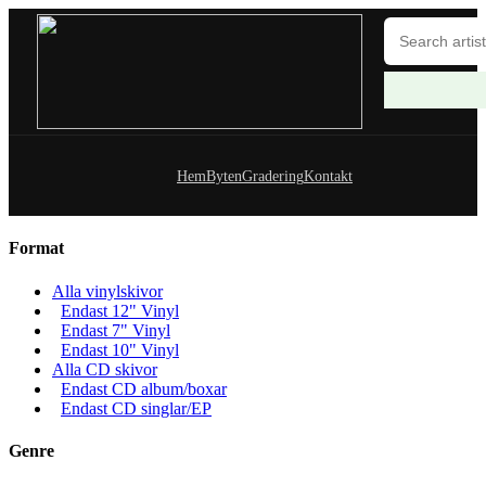
Hem
Byten
Gradering
Kontakt
Format
Alla vinylskivor
Endast 12" Vinyl
Endast 7" Vinyl
Endast 10" Vinyl
Alla CD skivor
Endast CD album/boxar
Endast CD singlar/EP
Genre