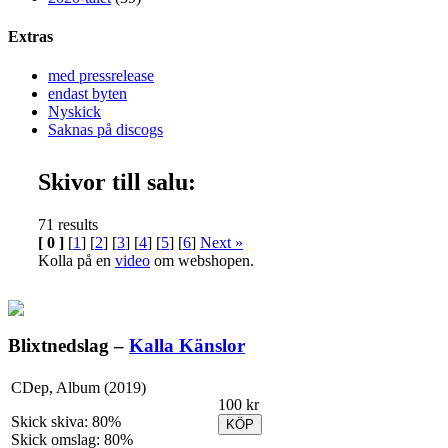
Extras
med pressrelease
endast byten
Nyskick
Saknas på discogs
Skivor till salu:
71 results
[ 0 ]
[
1
] [
2
] [
3
] [
4
] [
5
] [
6
]
Next »
Kolla på en
video
om webshopen.
Blixtnedslag –
Kalla Känslor
CDep, Album (2019)
100 kr
Skick skiva: 80%
KÖP
Skick omslag: 80%