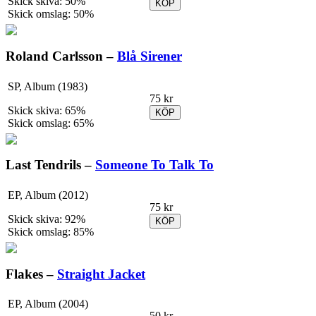
Skick skiva: 50%
KÖP
Skick omslag: 50%
Roland Carlsson –
Blå Sirener
SP, Album (1983)
75 kr
Skick skiva: 65%
KÖP
Skick omslag: 65%
Last Tendrils –
Someone To Talk To
EP, Album (2012)
75 kr
Skick skiva: 92%
KÖP
Skick omslag: 85%
Flakes –
Straight Jacket
EP, Album (2004)
50 kr