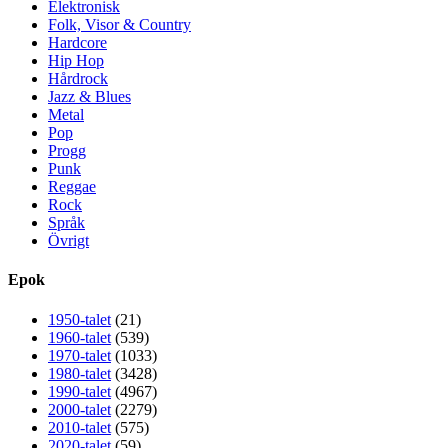
Elektronisk
Folk, Visor & Country
Hardcore
Hip Hop
Hårdrock
Jazz & Blues
Metal
Pop
Progg
Punk
Reggae
Rock
Språk
Övrigt
Epok
1950-talet
(21)
1960-talet
(539)
1970-talet
(1033)
1980-talet
(3428)
1990-talet
(4967)
2000-talet
(2279)
2010-talet
(575)
2020-talet
(59)