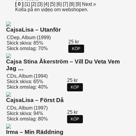
[ 0 ]
[
1
] [
2
] [
3
] [
4
] [
5
] [
6
] [
7
] [
8
] [
9
]
Next »
Kolla på en
video
om webshopen.
CajsaLisa –
Utanför
CDep, Album (1999)
25 kr
Skick skiva: 85%
Skick omslag: 70%
KÖP
Cajsa Stina Åkerström –
Vill Du Veta Vem
Jag …
CDs, Album (1994)
25 kr
Skick skiva: 65%
Skick omslag: 40%
KÖP
CajsaLisa –
Först Då
CDs, Album (1997)
25 kr
Skick skiva: 94%
Skick omslag: 80%
KÖP
Irma –
Min Räddning