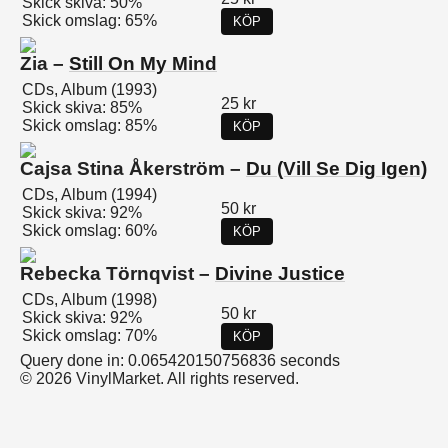
Skick skiva: 50%
Skick omslag: 65%
KÖP
Zia –
Still On My Mind
CDs, Album (1993)
25 kr
Skick skiva: 85%
Skick omslag: 85%
KÖP
Cajsa Stina Åkerström –
Du (Vill Se Dig Igen)
CDs, Album (1994)
50 kr
Skick skiva: 92%
Skick omslag: 60%
KÖP
Rebecka Törnqvist –
Divine Justice
CDs, Album (1998)
50 kr
Skick skiva: 92%
Skick omslag: 70%
KÖP
Query done in: 0.065420150756836 seconds
© 2026 VinylMarket. All rights reserved.