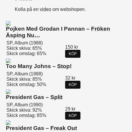
Kolla på en
video
om webshopen.
Pojken Med Grodan I Pannan –
Fröken
Äsping Nu…
SP, Album (1988)
150 kr
Skick skiva: 65%
Skick omslag: 65%
KÖP
Too Many Johns –
Stop!
SP, Album (1988)
32 kr
Skick skiva: 85%
Skick omslag: 50%
KÖP
President Gas –
Split
SP, Album (1990)
29 kr
Skick skiva: 92%
Skick omslag: 85%
KÖP
President Gas –
Freak Out