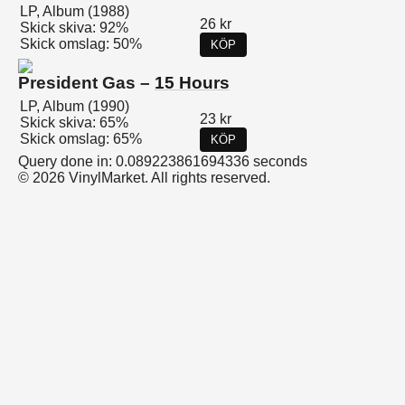
LP, Album (1988)
26 kr
Skick skiva: 92%
Skick omslag: 50%
KÖP
President Gas –
15 Hours
LP, Album (1990)
23 kr
Skick skiva: 65%
Skick omslag: 65%
KÖP
Query done in: 0.089223861694336 seconds
© 2026 VinylMarket. All rights reserved.