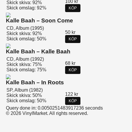
100 kr
Skick skiva: 92%
Skick omslag: 92%
KÖP
Kalle Baah –
Soon Come
CD, Album (1995)
50 kr
Skick skiva: 92%
Skick omslag: 50%
KÖP
Kalle Baah –
Kalle Baah
CD, Album (1992)
68 kr
Skick skiva: 75%
Skick omslag: 75%
KÖP
Kalle Baah –
In Roots
SP, Album (1982)
122 kr
Skick skiva: 50%
Skick omslag: 50%
KÖP
Query done in: 0.0050251483917236 seconds
© 2026 VinylMarket. All rights reserved.