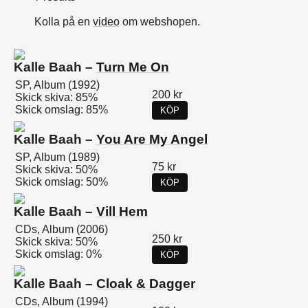
Kolla på en
video
om webshopen.
Kalle Baah –
Turn Me On
SP, Album (1992)
200 kr
Skick skiva: 85%
Skick omslag: 85%
KÖP
Kalle Baah –
You Are My Angel
SP, Album (1989)
75 kr
Skick skiva: 50%
Skick omslag: 50%
KÖP
Kalle Baah –
Vill Hem
CDs, Album (2006)
250 kr
Skick skiva: 50%
Skick omslag: 0%
KÖP
Kalle Baah –
Cloak & Dagger
CDs, Album (1994)