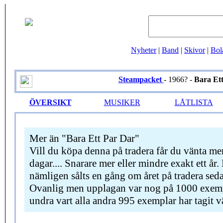
Nyheter
|
Band
|
Skivor
|
Bol
Steampacket
- 1966? -
Bara Et
ÖVERSIKT
MUSIKER
LÅTLISTA
Mer än "Bara Ett Par Dar"
Vill du köpa denna på tradera får du vänta me
dagar.... Snarare mer eller mindre exakt ett år.
nämligen sålts en gång om året på tradera sed
Ovanlig men upplagan var nog på 1000 exemp
undra vart alla andra 995 exemplar har tagit 