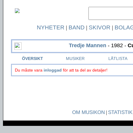
NYHETER
|
BAND
|
SKIVOR
|
BOLA
Tredje Mannen
- 1982 -
C
ÖVERSIKT
MUSIKER
LÅTLISTA
Du måste vara
inloggad
för att ta del av detaljer!
OM MUSIKON
|
STATISTIK
Page generated in 0.0387 seconds.