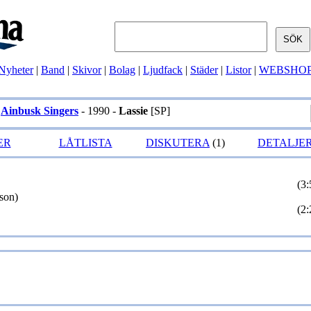
Nyheter
|
Band
|
Skivor
|
Bolag
|
Ljudfack
|
Städer
|
Listor
|
WEBSHO
Ainbusk Singers
- 1990 -
Lassie
[SP]
ER
LÅTLISTA
DISKUTERA
(1)
DETALJE
(3:
son)
(2: