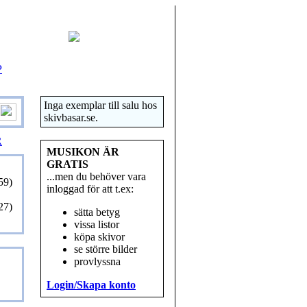
P
Inga exemplar till salu hos
skivbasar.se.
R
MUSIKON ÄR
GRATIS
...men du behöver vara
59)
inloggad för att t.ex:
27)
sätta betyg
vissa listor
köpa skivor
se större bilder
provlyssna
Login/Skapa konto