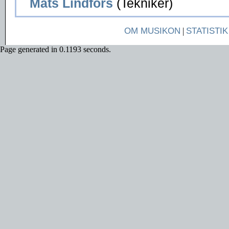
Mats Lindfors
(Tekniker)
OM MUSIKON
|
STATISTIK
Page generated in 0.1193 seconds.