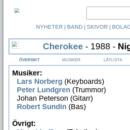
NYHETER
|
BAND
|
SKIVOR
|
BOLA
Cherokee
- 1988 -
Ni
ÖVERSIKT
MUSIKER
LÅTLISTA
Musiker:
Lars Norberg
(Keyboards)
Peter Lundgren
(Trummor)
Johan Peterson (Gitarr)
Robert Sundin
(Bas)
Övrigt: