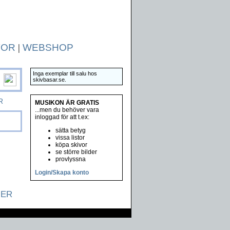
TOR
|
WEBSHOP
Inga exemplar till salu hos
skivbasar.se.
R
MUSIKON ÄR GRATIS
...men du behöver vara
inloggad för att t.ex:
sätta betyg
vissa listor
köpa skivor
se större bilder
provlyssna
Login/Skapa konto
NER