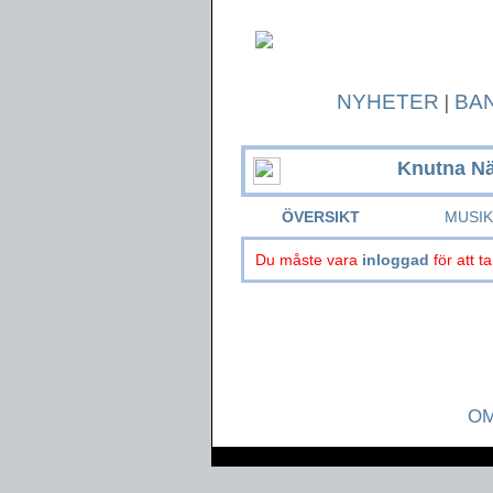
NYHETER
|
BA
Knutna N
ÖVERSIKT
MUSI
Du måste vara
inloggad
för att ta
OM
Page generated in 0.0366 seconds.