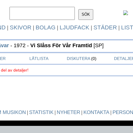
ND
|
SKIVOR
|
BOLAG
|
LJUDFACK
|
STÄDER
|
LIS
ävar
- 1972 -
Vi Slåss För Vår Framtid
[SP]
KER
LÅTLISTA
DISKUTERA
(0)
DETALJE
 del av detaljer!
 MUSIKON
|
STATISTIK
|
NYHETER
|
KONTAKTA
|
PERSO