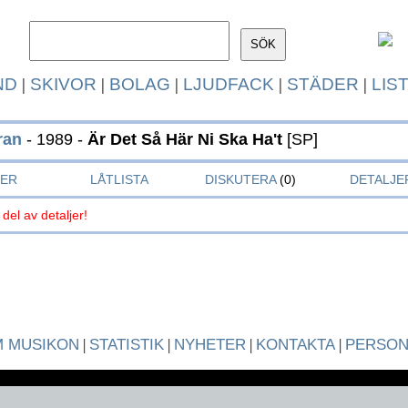
ND
|
SKIVOR
|
BOLAG
|
LJUDFACK
|
STÄDER
|
LIS
ran
- 1989 -
Är Det Så Här Ni Ska Ha't
[SP]
KER
LÅTLISTA
DISKUTERA
(0)
DETALJE
 del av detaljer!
 MUSIKON
|
STATISTIK
|
NYHETER
|
KONTAKTA
|
PERSO