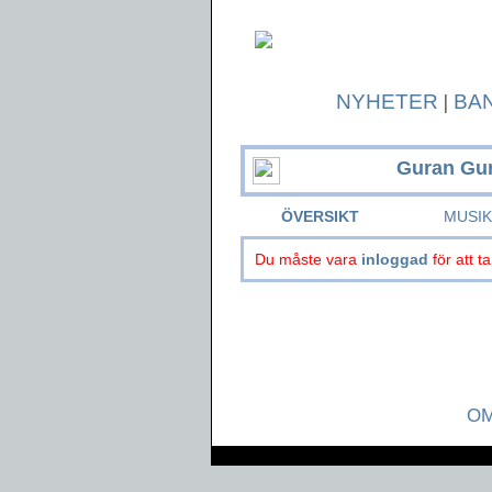
NYHETER
|
BA
Guran Gu
ÖVERSIKT
MUSI
Du måste vara
inloggad
för att ta
OM
Page generated in 0.036 seconds.