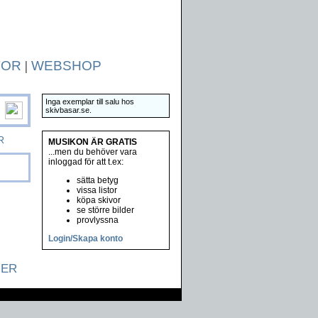
TOR
|
WEBSHOP
Inga exemplar till salu hos
skivbasar.se.
R
MUSIKON ÄR GRATIS
...men du behöver vara
inloggad för att t.ex:
sätta betyg
vissa listor
köpa skivor
se större bilder
provlyssna
Login/Skapa konto
NER