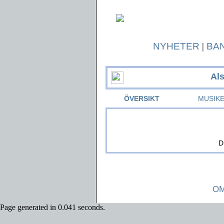
NYHETER
|
BA
Al
ÖVERSIKT
MUSIK
D
OM
Page generated in 0.041 seconds.