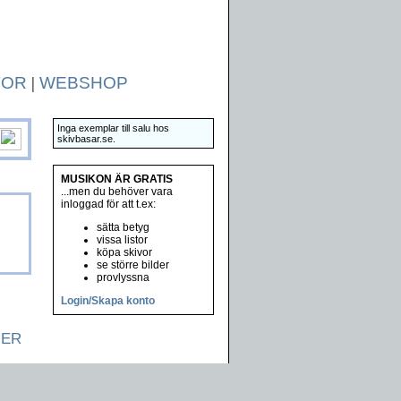
TOR
|
WEBSHOP
Inga exemplar till salu hos
skivbasar.se.
MUSIKON ÄR GRATIS
...men du behöver vara
inloggad för att t.ex:
sätta betyg
vissa listor
köpa skivor
se större bilder
provlyssna
Login/Skapa konto
NER