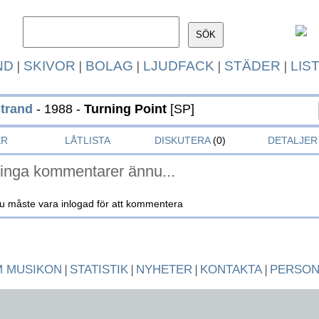
ND
|
SKIVOR
|
BOLAG
|
LJUDFACK
|
STÄDER
|
LIS
strand
- 1988 -
Turning Point
[SP]
ER
LÅTLISTA
DISKUTERA
(0)
DETALJER
inga kommentarer ännu...
u måste vara inlogad för att kommentera
 MUSIKON
|
STATISTIK
|
NYHETER
|
KONTAKTA
|
PERSO