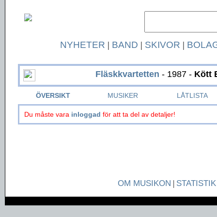
NYHETER
|
BAND
|
SKIVOR
|
BOLA
Fläskkvartetten
- 1987 -
Kött 
ÖVERSIKT
MUSIKER
LÅTLISTA
Du måste vara
inloggad
för att ta del av detaljer!
OM MUSIKON
|
STATISTIK
Page generated in 0.043 seconds.