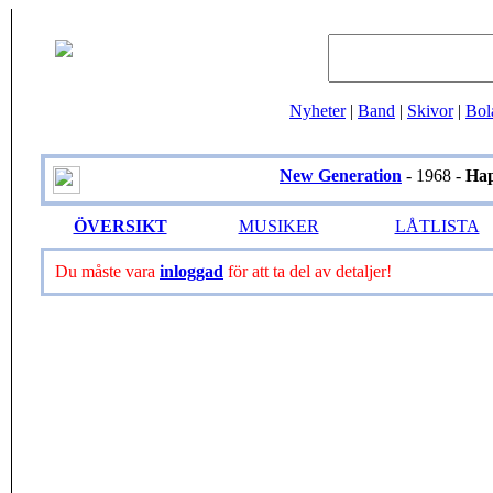
Nyheter
|
Band
|
Skivor
|
Bol
New Generation
- 1968 -
Ha
ÖVERSIKT
MUSIKER
LÅTLISTA
Du måste vara
inloggad
för att ta del av detaljer!