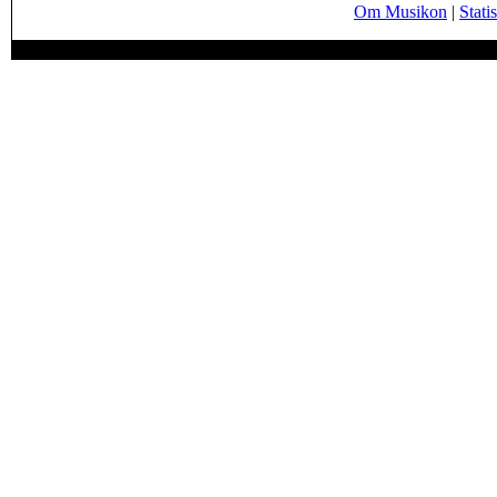
Om Musikon
|
Statis
Page generated in 0.0593 seconds.