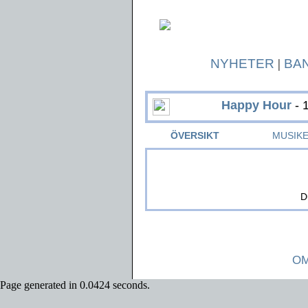
NYHETER
|
BA
Happy Hour
- 
ÖVERSIKT
MUSIK
D
OM
Page generated in 0.0424 seconds.