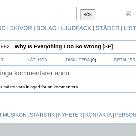
ND
|
SKIVOR
|
BOLAG
|
LJUDFACK
|
STÄDER
|
LIS
1992 -
Why Is Everything I Do So Wrong
[SP]
ER
LÅTLISTA
DISKUTERA
(0)
DETALJER
inga kommentarer ännu...
u måste vara inlogad för att kommentera
 MUSIKON
|
STATISTIK
|
NYHETER
|
KONTAKTA
|
PERSO