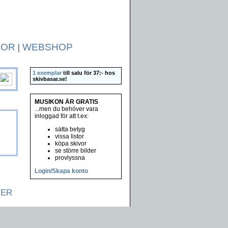
TOR
|
WEBSHOP
1 exemplar
till salu för 37:- hos
skivbasar.se
!
MUSIKON ÄR GRATIS
...men du behöver vara
inloggad för att t.ex:
sätta betyg
vissa listor
köpa skivor
se större bilder
provlyssna
Login/Skapa konto
NER