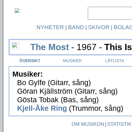
NYHETER
|
BAND
|
SKIVOR
|
BOLA
The Most
- 1967 -
This I
ÖVERSIKT
MUSIKER
LÅTLISTA
Musiker:
Bo Gylfe (Gitarr, sång)
Göran Kjällström (Gitarr, sång)
Gösta Tobak (Bas, sång)
Kjell-Åke Ring
(Trummor, sång)
OM MUSIKON
|
STATISTIK