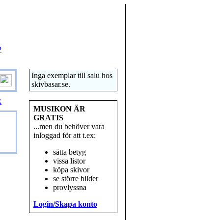
P
Inga exemplar till salu hos
skivbasar.se.
R
MUSIKON ÄR
GRATIS
...men du behöver vara
inloggad för att t.ex:
sätta betyg
vissa listor
köpa skivor
se större bilder
provlyssna
Login/Skapa konto