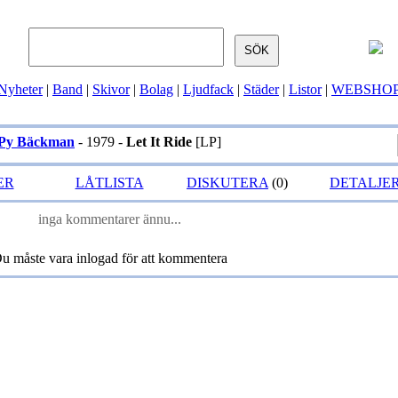
Nyheter
|
Band
|
Skivor
|
Bolag
|
Ljudfack
|
Städer
|
Listor
|
WEBSHO
Py Bäckman
- 1979 -
Let It Ride
[LP]
ER
LÅTLISTA
DISKUTERA
(0)
DETALJE
inga kommentarer ännu...
u måste vara inlogad för att kommentera