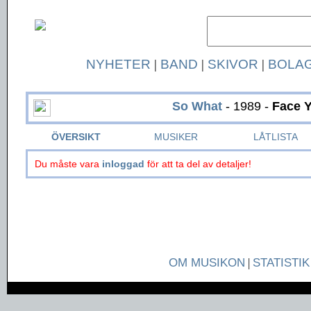
NYHETER
|
BAND
|
SKIVOR
|
BOLA
So What
- 1989 -
Face Y
ÖVERSIKT
MUSIKER
LÅTLISTA
Du måste vara
inloggad
för att ta del av detaljer!
OM MUSIKON
|
STATISTIK
Page generated in 0.0463 seconds.