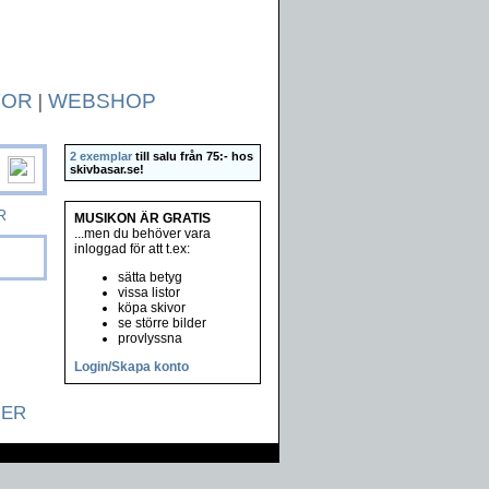
TOR
|
WEBSHOP
2 exemplar
till salu från 75:- hos
skivbasar.se
!
R
MUSIKON ÄR GRATIS
...men du behöver vara
inloggad för att t.ex:
sätta betyg
vissa listor
köpa skivor
se större bilder
provlyssna
Login/Skapa konto
NER