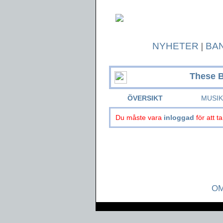
NYHETER
|
BA
These B
ÖVERSIKT
MUSI
Du måste vara
inloggad
för att ta
OM
Page generated in 0.0431 seconds.