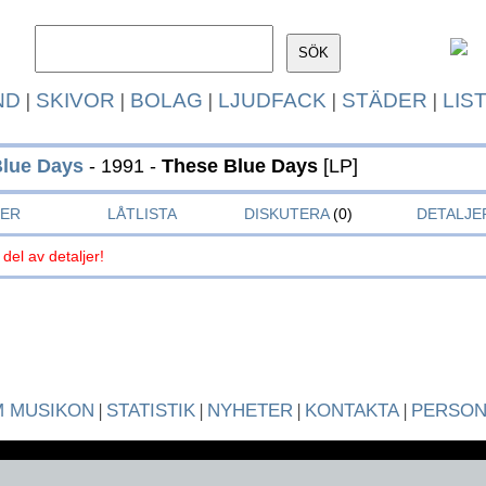
ND
|
SKIVOR
|
BOLAG
|
LJUDFACK
|
STÄDER
|
LIS
lue Days
- 1991 -
These Blue Days
[LP]
KER
LÅTLISTA
DISKUTERA
(0)
DETALJE
 del av detaljer!
 MUSIKON
|
STATISTIK
|
NYHETER
|
KONTAKTA
|
PERSO