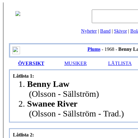
Nyheter
|
Band
|
Skivor
|
Bol
Plums
- 1968 -
Benny L
ÖVERSIKT
MUSIKER
LÅTLISTA
Låtlista 1:
1.
Benny Law
(Olsson - Sällström)
2.
Swanee River
(Olsson - Sällström - Trad.)
Låtlista 2: