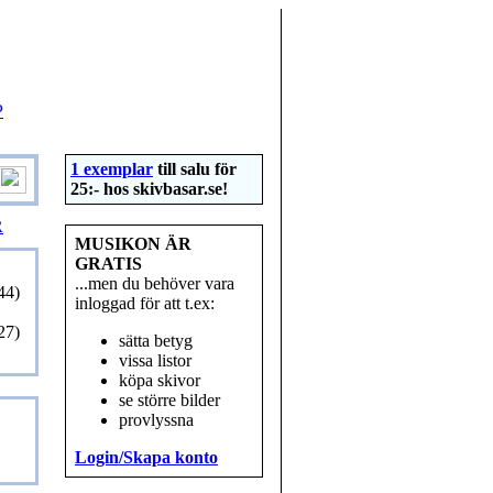
P
1 exemplar
till salu för
25:- hos
skivbasar.se
!
R
MUSIKON ÄR
GRATIS
...men du behöver vara
44)
inloggad för att t.ex:
27)
sätta betyg
vissa listor
köpa skivor
se större bilder
provlyssna
Login/Skapa konto