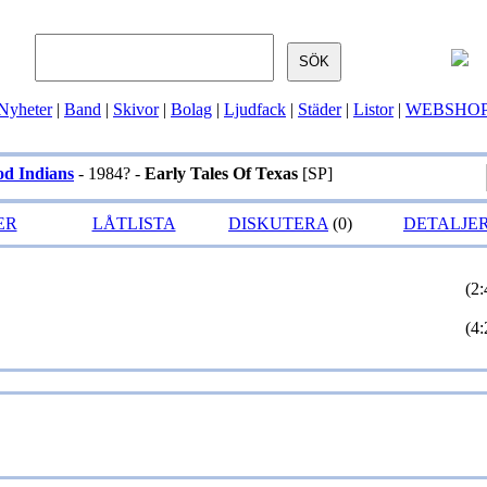
Nyheter
|
Band
|
Skivor
|
Bolag
|
Ljudfack
|
Städer
|
Listor
|
WEBSHO
od Indians
- 1984? -
Early Tales Of Texas
[SP]
ER
LÅTLISTA
DISKUTERA
(0)
DETALJE
(2:
(4: