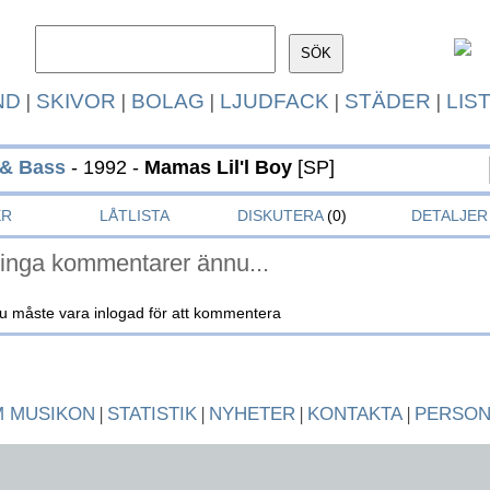
ND
|
SKIVOR
|
BOLAG
|
LJUDFACK
|
STÄDER
|
LIS
 & Bass
- 1992 -
Mamas Lil'l Boy
[SP]
ER
LÅTLISTA
DISKUTERA
(0)
DETALJER
inga kommentarer ännu...
u måste vara inlogad för att kommentera
 MUSIKON
|
STATISTIK
|
NYHETER
|
KONTAKTA
|
PERSO