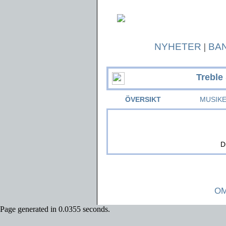
NYHETER
|
BA
Treble
ÖVERSIKT
MUSIK
D
OM
Page generated in 0.0355 seconds.