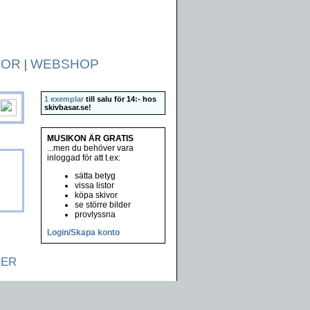
TOR
|
WEBSHOP
1 exemplar
till salu för 14:- hos
skivbasar.se
!
MUSIKON ÄR GRATIS
...men du behöver vara
inloggad för att t.ex:
sätta betyg
vissa listor
köpa skivor
se större bilder
provlyssna
Login/Skapa konto
NER