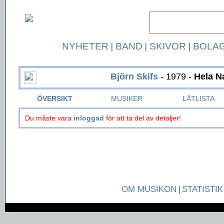
NYHETER
|
BAND
|
SKIVOR
|
BOLA
Björn Skifs
- 1979 -
Hela N
ÖVERSIKT
MUSIKER
LÅTLISTA
Du måste vara
inloggad
för att ta del av detaljer!
OM MUSIKON
|
STATISTIK
Page generated in 0.0499 seconds.