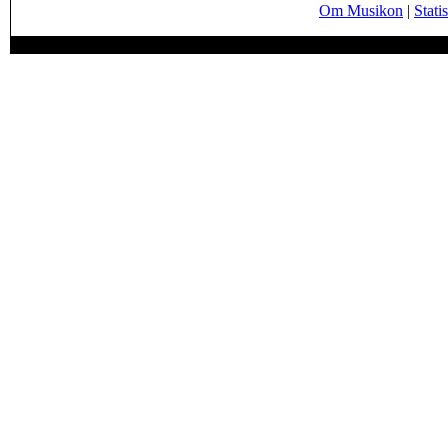
Om Musikon
|
Statis
Page generated in 0.0387 seconds.