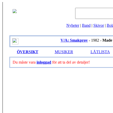
Nyheter
|
Band
|
Skivor
|
Bol
V/A: Smakprov
- 1982 -
Made 
ÖVERSIKT
MUSIKER
LÅTLISTA
Du måste vara
inloggad
för att ta del av detaljer!