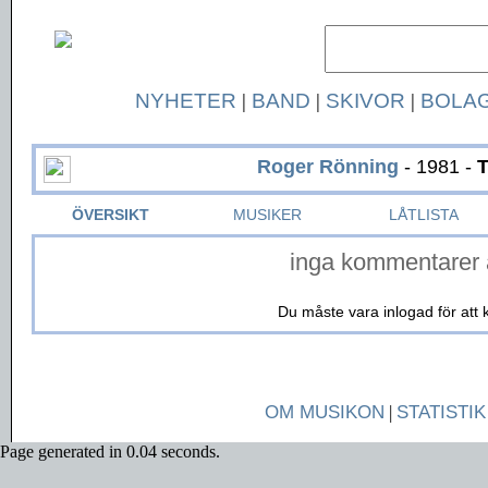
NYHETER
|
BAND
|
SKIVOR
|
BOLA
Roger Rönning
- 1981 -
T
ÖVERSIKT
MUSIKER
LÅTLISTA
inga kommentarer 
Du måste vara inlogad för at
OM MUSIKON
|
STATISTIK
Page generated in 0.04 seconds.