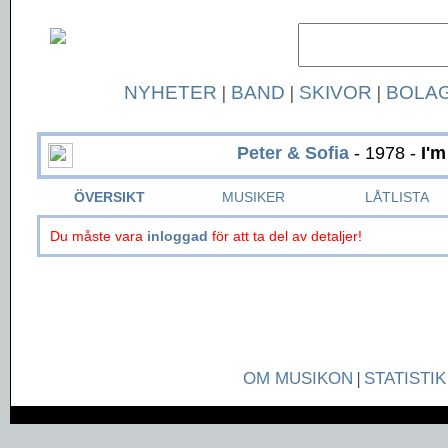
NYHETER
|
BAND
|
SKIVOR
|
BOLA
Peter & Sofia
- 1978 -
I'm
ÖVERSIKT
MUSIKER
LÅTLISTA
Du måste vara
inloggad
för att ta del av detaljer!
OM MUSIKON
|
STATISTIK
Page generated in 0.0418 seconds.