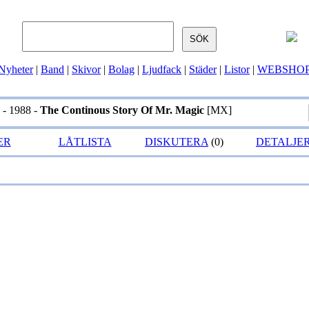
Nyheter
|
Band
|
Skivor
|
Bolag
|
Ljudfack
|
Städer
|
Listor
|
WEBSHO
- 1988 -
The Continous Story Of Mr. Magic
[MX]
ER
LÅTLISTA
DISKUTERA
(0)
DETALJE