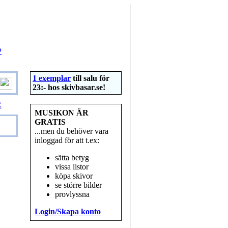
P
1 exemplar
till salu för
23:- hos
skivbasar.se
!
R
MUSIKON ÄR
GRATIS
...men du behöver vara
inloggad för att t.ex:
sätta betyg
vissa listor
köpa skivor
se större bilder
provlyssna
Login/Skapa konto