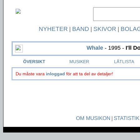
NYHETER
|
BAND
|
SKIVOR
|
BOLA
Whale
- 1995 -
I'll D
ÖVERSIKT
MUSIKER
LÅTLISTA
Du måste vara
inloggad
för att ta del av detaljer!
OM MUSIKON
|
STATISTIK
Page generated in 0.05 seconds.