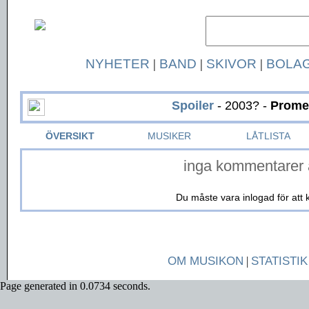
NYHETER
|
BAND
|
SKIVOR
|
BOLA
Spoiler
- 2003? -
Prome
ÖVERSIKT
MUSIKER
LÅTLISTA
inga kommentarer 
Du måste vara inlogad för at
OM MUSIKON
|
STATISTIK
Page generated in 0.0734 seconds.