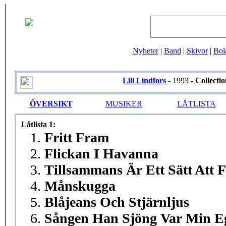
Nyheter
|
Band
|
Skivor
|
Bol
Lill Lindfors
- 1993 -
Collectio
ÖVERSIKT
MUSIKER
LÅTLISTA
Låtlista 1:
1.
Fritt Fram
2.
Flickan I Havanna
3.
Tillsammans Är Ett Sätt Att F
4.
Månskugga
5.
Blåjeans Och Stjärnljus
6.
Sången Han Sjöng Var Min E