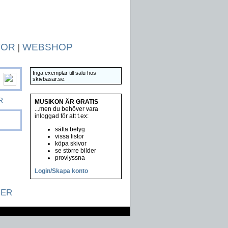
TOR
|
WEBSHOP
Inga exemplar till salu hos
skivbasar.se.
R
MUSIKON ÄR GRATIS
...men du behöver vara
inloggad för att t.ex:
sätta betyg
vissa listor
köpa skivor
se större bilder
provlyssna
Login/Skapa konto
NER