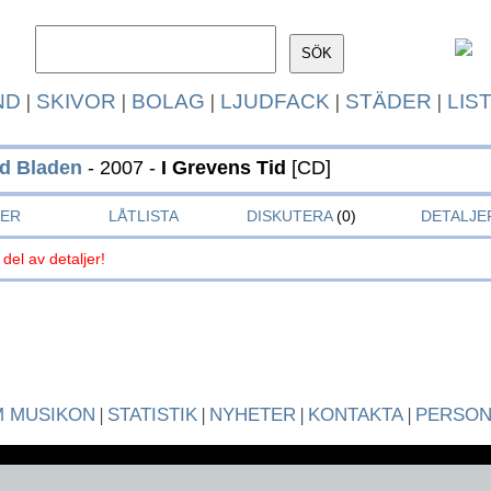
ND
|
SKIVOR
|
BOLAG
|
LJUDFACK
|
STÄDER
|
LIS
d Bladen
- 2007 -
I Grevens Tid
[CD]
KER
LÅTLISTA
DISKUTERA
(0)
DETALJE
 del av detaljer!
 MUSIKON
|
STATISTIK
|
NYHETER
|
KONTAKTA
|
PERSO