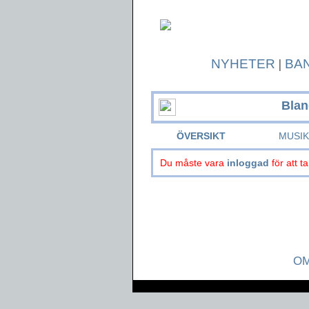
NYHETER
|
BA
Blan
ÖVERSIKT
MUSI
Du måste vara
inloggad
för att ta
OM
Page generated in 0.0414 seconds.