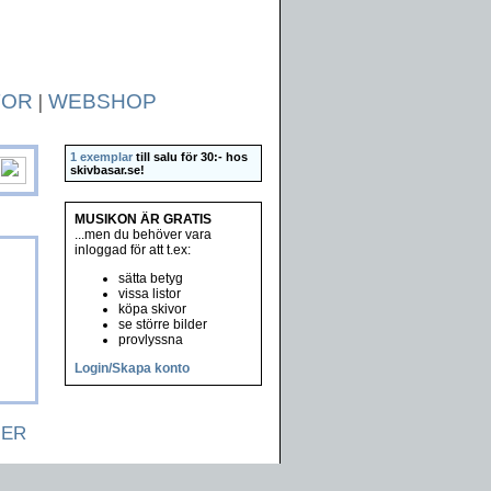
TOR
|
WEBSHOP
1 exemplar
till salu för 30:- hos
skivbasar.se
!
MUSIKON ÄR GRATIS
...men du behöver vara
inloggad för att t.ex:
sätta betyg
vissa listor
köpa skivor
se större bilder
provlyssna
Login/Skapa konto
NER