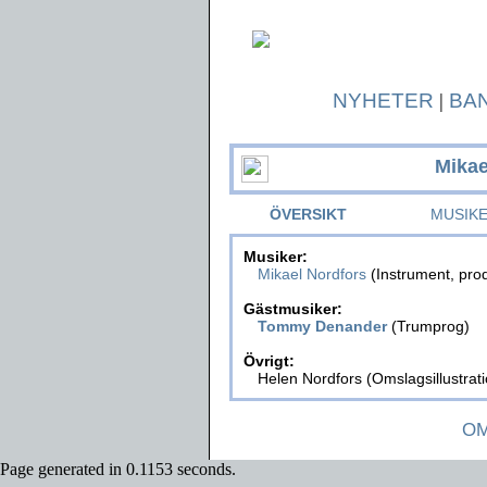
NYHETER
|
BA
Mikae
ÖVERSIKT
MUSIK
Musiker:
Mikael Nordfors
(Instrument, prod
Gästmusiker:
Tommy Denander
(Trumprog)
Övrigt:
Helen Nordfors (Omslagsillustrati
OM
Page generated in 0.1153 seconds.