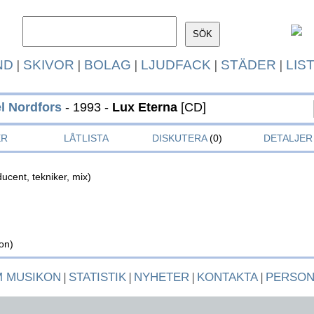
ND
|
SKIVOR
|
BOLAG
|
LJUDFACK
|
STÄDER
|
LIS
l Nordfors
- 1993 -
Lux Eterna
[CD]
ER
LÅTLISTA
DISKUTERA
(0)
DETALJER
ucent, tekniker, mix)
on)
 MUSIKON
|
STATISTIK
|
NYHETER
|
KONTAKTA
|
PERSO