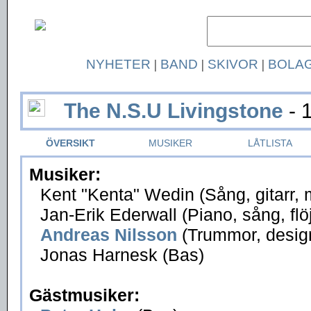
NYHETER
|
BAND
|
SKIVOR
|
BOLA
The N.S.U Livingstone
- 
ÖVERSIKT
MUSIKER
LÅTLISTA
Musiker:
Kent "Kenta" Wedin (Sång, gitarr,
Jan-Erik Ederwall (Piano, sång, flöj
Andreas Nilsson
(Trummor, desig
Jonas Harnesk (Bas)
Gästmusiker: