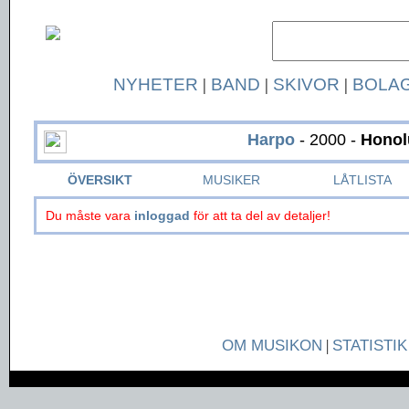
NYHETER
|
BAND
|
SKIVOR
|
BOLA
Harpo
- 2000 -
Honol
ÖVERSIKT
MUSIKER
LÅTLISTA
Du måste vara
inloggad
för att ta del av detaljer!
OM MUSIKON
|
STATISTIK
Page generated in 0.0524 seconds.