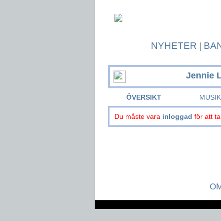
NYHETER
|
BA
Jennie 
ÖVERSIKT
MUSI
Du måste vara
inloggad
för att ta
OM
Page generated in 0.0388 seconds.