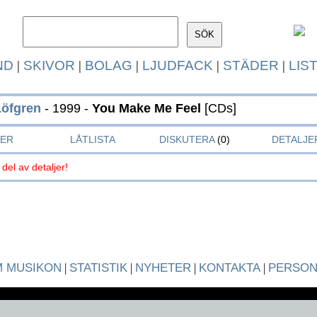
ND
|
SKIVOR
|
BOLAG
|
LJUDFACK
|
STÄDER
|
LIS
Löfgren
- 1999 -
You Make Me Feel
[CDs]
KER
LÅTLISTA
DISKUTERA
(0)
DETALJE
 del av detaljer!
 MUSIKON
|
STATISTIK
|
NYHETER
|
KONTAKTA
|
PERSO