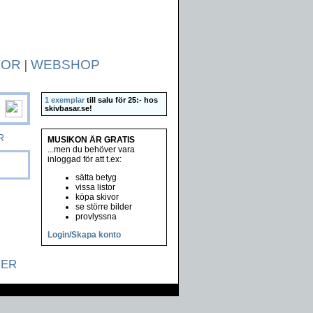
TOR
|
WEBSHOP
1 exemplar
till salu för 25:- hos
skivbasar.se
!
R
MUSIKON ÄR GRATIS
...men du behöver vara
inloggad för att t.ex:
sätta betyg
vissa listor
köpa skivor
se större bilder
provlyssna
Login/Skapa konto
NER