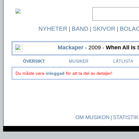
NYHETER
|
BAND
|
SKIVOR
|
BOLA
Mackaper
- 2009 -
When All Is
ÖVERSIKT
MUSIKER
LÅTLISTA
Du måste vara
inloggad
för att ta del av detaljer!
OM MUSIKON
|
STATISTIK
Page generated in 0.0454 seconds.