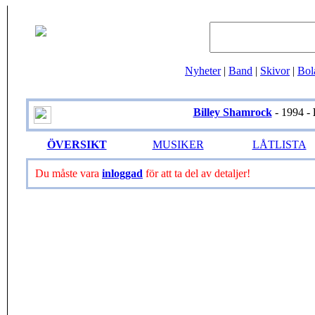
Nyheter
|
Band
|
Skivor
|
Bol
Billey Shamrock
- 1994 -
ÖVERSIKT
MUSIKER
LÅTLISTA
Du måste vara
inloggad
för att ta del av detaljer!