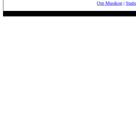
Om Musikon
|
Statis
Page generated in 0.0362 seconds.