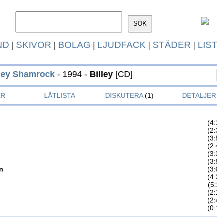
ND
|
SKIVOR
|
BOLAG
|
LJUDFACK
|
STÄDER
|
LIS
lley Shamrock
- 1994 -
Billey
[CD]
ER
LÅTLISTA
DISKUTERA
(1)
DETALJER
(4:
(2:
(3:
(2:
(3:
(3:
n
(3:
(4:
(5:
(2:
(2:
(0: