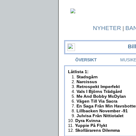
NYHETER
|
BA
Bi
ÖVERSIKT
MUSIK
Låtlista 1:
1.
Stadsgårn
2.
Narcissus
3.
Retrospekt Imperfekt
4.
Vals I Björns Trädgård
5.
Me And Bobby McDylan
6.
Vägen Till Via Sacra
7.
En Saga Från Min Havsbotte
8.
Lillbacken November -91
9.
Julvisa Från Nittiotalet
10.
Dyra Kvinna
11.
Yuppie På Flykt
12.
Skollärarens Dilemma