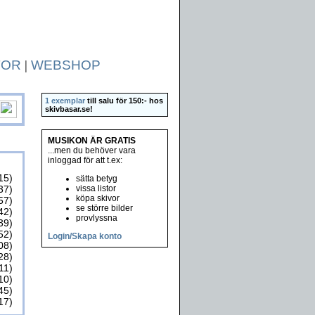
TOR
|
WEBSHOP
1 exemplar
till salu för 150:- hos
skivbasar.se
!
MUSIKON ÄR GRATIS
...men du behöver vara
inloggad för att t.ex:
15)
sätta betyg
37)
vissa listor
köpa skivor
57)
se större bilder
42)
provlyssna
39)
52)
Login/Skapa konto
08)
28)
11)
10)
45)
17)