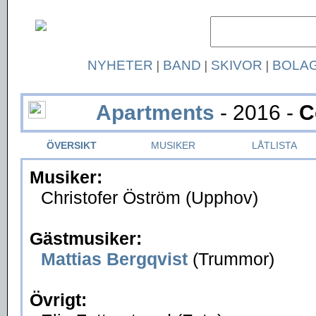
NYHETER
|
BAND
|
SKIVOR
|
BOLA
Apartments
- 2016 -
C
ÖVERSIKT
MUSIKER
LÅTLISTA
Musiker:
Christofer Öström (Upphov)
Gästmusiker:
Mattias Bergqvist
(Trummor)
Övrigt: