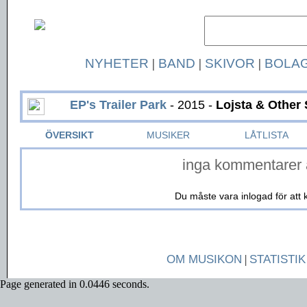
NYHETER
|
BAND
|
SKIVOR
|
BOLA
EP's Trailer Park
- 2015 -
Lojsta & Other 
ÖVERSIKT
MUSIKER
LÅTLISTA
inga kommentarer 
Du måste vara inlogad för at
OM MUSIKON
|
STATISTIK
Page generated in 0.0446 seconds.