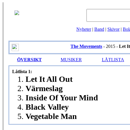
Nyheter
|
Band
|
Skivor
|
Bol
The Movements
- 2015 -
Let I
ÖVERSIKT
MUSIKER
LÅTLISTA
Låtlista 1:
1.
Let It All Out
2.
Värmeslag
3.
Inside Of Your Mind
4.
Black Valley
5.
Vegetable Man