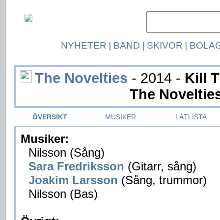
NYHETER
|
BAND
|
SKIVOR
|
BOLA
The Novelties
- 2014 -
Kill 
The Noveltie
ÖVERSIKT
MUSIKER
LÅTLISTA
Musiker:
Nilsson (Sång)
Sara Fredriksson
(Gitarr, sång)
Joakim Larsson
(Sång, trummor)
Nilsson (Bas)