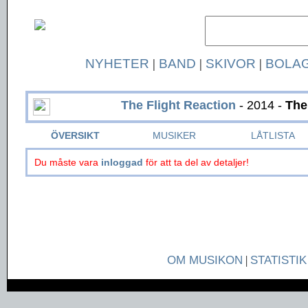
NYHETER
|
BAND
|
SKIVOR
|
BOLA
The Flight Reaction
- 2014 -
The
ÖVERSIKT
MUSIKER
LÅTLISTA
Du måste vara
inloggad
för att ta del av detaljer!
OM MUSIKON
|
STATISTIK
Page generated in 0.0384 seconds.