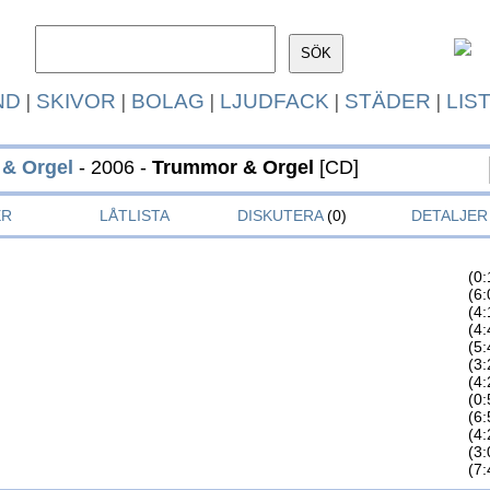
ND
|
SKIVOR
|
BOLAG
|
LJUDFACK
|
STÄDER
|
LIS
& Orgel
- 2006 -
Trummor & Orgel
[CD]
ER
LÅTLISTA
DISKUTERA
(0)
DETALJER
(0:
(6:
(4:
(4:
(5:
(3:
(4:
(0:
(6:
(4:
(3:
(7: