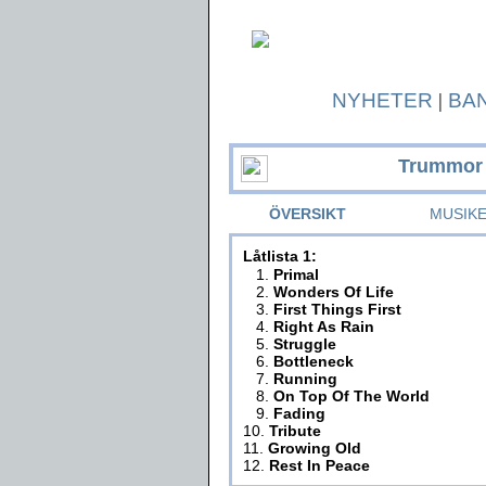
NYHETER
|
BA
Trummor 
ÖVERSIKT
MUSIK
Låtlista 1:
1.
Primal
2.
Wonders Of Life
3.
First Things First
4.
Right As Rain
5.
Struggle
6.
Bottleneck
7.
Running
8.
On Top Of The World
9.
Fading
10.
Tribute
11.
Growing Old
12.
Rest In Peace