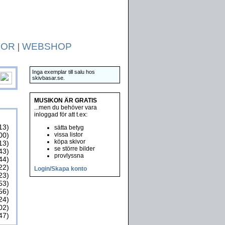
TOR
|
WEBSHOP
Inga exemplar till salu hos
skivbasar.se.
MUSIKON ÄR GRATIS
...men du behöver vara
inloggad för att t.ex:
13)
sätta betyg
00)
vissa listor
köpa skivor
13)
se större bilder
43)
provlyssna
44)
22)
Login/Skapa konto
23)
53)
56)
24)
02)
47)