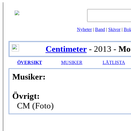
Nyheter
|
Band
|
Skivor
|
Bol
Centimeter
- 2013 -
Mo
ÖVERSIKT
MUSIKER
LÅTLISTA
Musiker:
Övrigt:
CM (Foto)