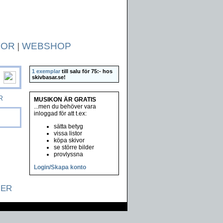
TOR
|
WEBSHOP
1 exemplar
till salu för 75:- hos
skivbasar.se
!
R
MUSIKON ÄR GRATIS
...men du behöver vara
inloggad för att t.ex:
sätta betyg
vissa listor
köpa skivor
se större bilder
provlyssna
Login/Skapa konto
NER