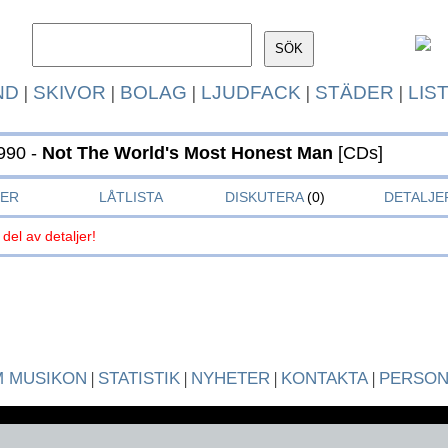
ND
|
SKIVOR
|
BOLAG
|
LJUDFACK
|
STÄDER
|
LIS
990 -
Not The World's Most Honest Man
[CDs]
KER
LÅTLISTA
DISKUTERA
(0)
DETALJE
 del av detaljer!
 MUSIKON
|
STATISTIK
|
NYHETER
|
KONTAKTA
|
PERSO