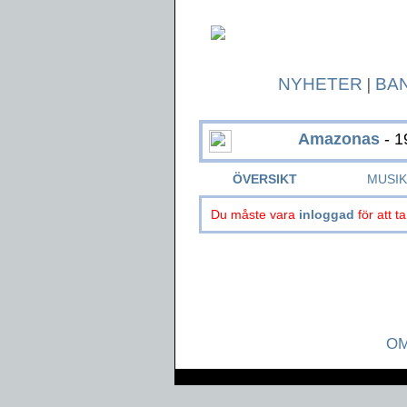
NYHETER
|
BA
Amazonas
- 1
ÖVERSIKT
MUSI
Du måste vara
inloggad
för att ta
OM
Page generated in 0.0398 seconds.