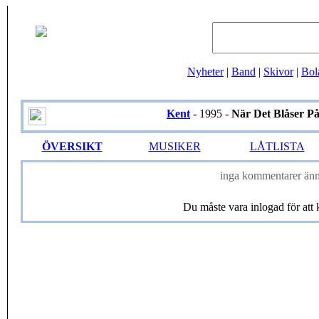
Nyheter
|
Band
|
Skivor
|
Bol
Kent
- 1995 -
När Det Blåser P
ÖVERSIKT
MUSIKER
LÅTLISTA
inga kommentarer änn
Du måste vara inlogad för at