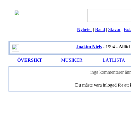
Nyheter
|
Band
|
Skivor
|
Bol
Joakim Niels
- 1994 -
Alltid
ÖVERSIKT
MUSIKER
LÅTLISTA
inga kommentarer änn
Du måste vara inlogad för at