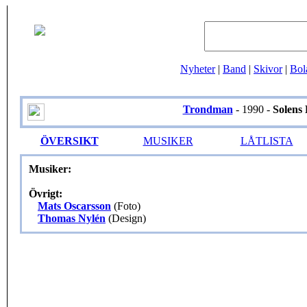
Nyheter
|
Band
|
Skivor
|
Bol
Trondman
- 1990 -
Solens
ÖVERSIKT
MUSIKER
LÅTLISTA
Musiker:
Övrigt:
Mats Oscarsson
(Foto)
Thomas Nylén
(Design)